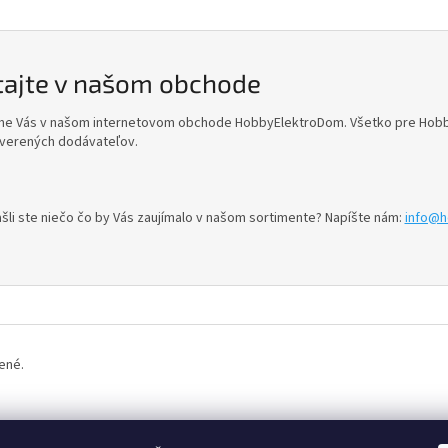
tajte v našom obchode
me Vás v našom internetovom obchode HobbyElektroDom. Všetko pre Hobby,
verených dodávateľov.
šli ste niečo čo by Vás zaujímalo v našom sortimente? Napíšte nám:
info@h
ené.