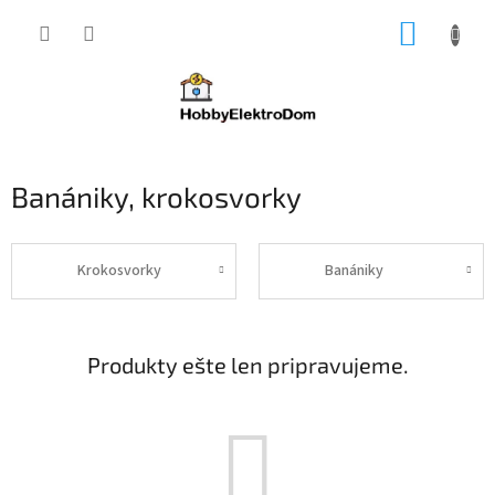
Prejsť
NÁKUP
na
obsah
KOŠÍK
Banániky, krokosvorky
Krokosvorky
Banániky
Produkty ešte len pripravujeme.