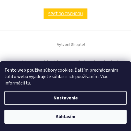
SPÄŤ DO OBCHODU
Z
á
Vytvoril Shoptet
p
ä
t
Copyright 2026
HobbyElektroDom
. Všetky práva vyhradené.
i
Tento web používa súbory cookies. Ďalším prechádzaním
e
tohto webu vyjadrujete súhlas s ich používaním. Viac
informácií
tu
.
Nastavenie
Súhlasím