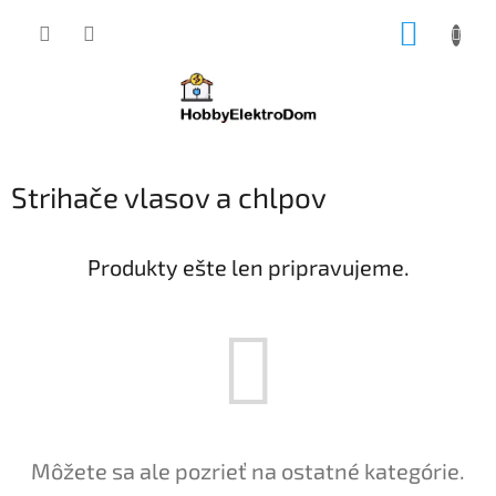
Prejsť
NÁKUP
na
obsah
KOŠÍK
Strihače vlasov a chlpov
Produkty ešte len pripravujeme.
Môžete sa ale pozrieť na ostatné kategórie.