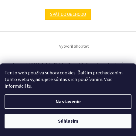
SPÄŤ DO OBCHODU
Z
á
Vytvoril Shoptet
p
ä
t
Copyright 2026
HobbyElektroDom
. Všetky práva vyhradené.
i
Tento web používa súbory cookies. Ďalším prechádzaním
e
tohto webu vyjadrujete súhlas s ich používaním. Viac
informácií
tu
.
Nastavenie
Súhlasím