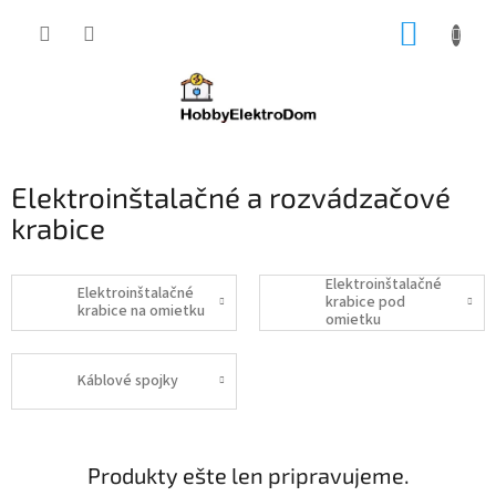
Prejsť
NÁKUP
na
obsah
KOŠÍK
Elektroinštalačné a rozvádzačové
krabice
Elektroinštalačné
Elektroinštalačné
krabice pod
krabice na omietku
omietku
Káblové spojky
Produkty ešte len pripravujeme.