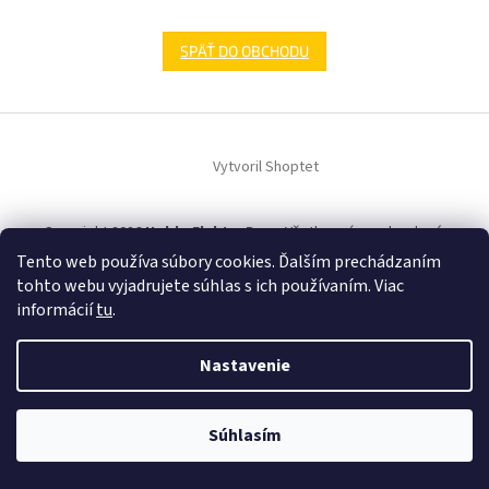
SPÄŤ DO OBCHODU
Z
á
Vytvoril Shoptet
p
ä
t
Copyright 2026
HobbyElektroDom
. Všetky práva vyhradené.
i
Tento web používa súbory cookies. Ďalším prechádzaním
e
tohto webu vyjadrujete súhlas s ich používaním. Viac
informácií
tu
.
Nastavenie
Súhlasím