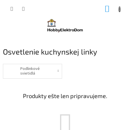
Prejsť
NÁKUP
na
obsah
KOŠÍK
Osvetlenie kuchynskej linky
Podlinkové
svietidlá
Produkty ešte len pripravujeme.