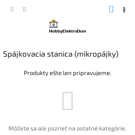
Prejsť
NÁKUP
na
obsah
KOŠÍK
Spájkovacia stanica (mikropájky)
Produkty ešte len pripravujeme.
Môžete sa ale pozrieť na ostatné kategórie.