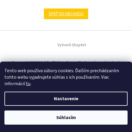
SPÄŤ DO OBCHODU
Z
á
Vytvoril Shoptet
p
ä
t
Copyright 2026
HobbyElektroDom
. Všetky práva vyhradené.
i
Tento web používa súbory cookies. Ďalším prechádzaním
e
tohto webu vyjadrujete súhlas s ich používaním. Viac
informácií
tu
.
Nastavenie
Súhlasím