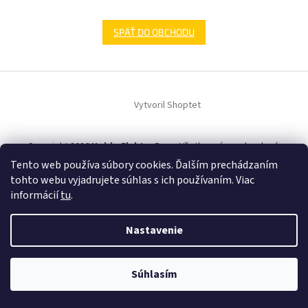
SPÄŤ DO OBCHODU
Z
á
Vytvoril Shoptet
p
ä
t
Copyright 2026
HobbyElektroDom
. Všetky práva vyhradené.
i
Tento web používa súbory cookies. Ďalším prechádzaním
e
tohto webu vyjadrujete súhlas s ich používaním. Viac
informácií
tu
.
Nastavenie
Súhlasím