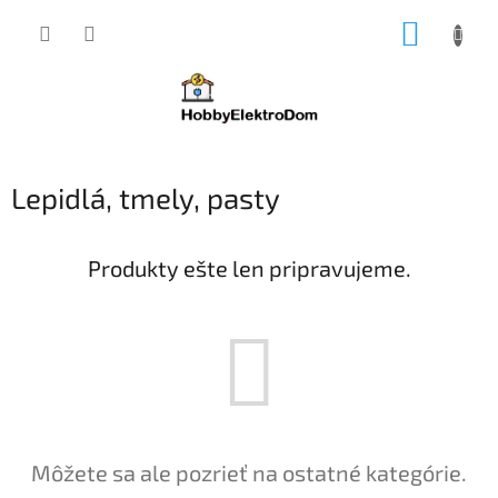
Prejsť
NÁKUP
na
obsah
KOŠÍK
Lepidlá, tmely, pasty
Produkty ešte len pripravujeme.
Môžete sa ale pozrieť na ostatné kategórie.