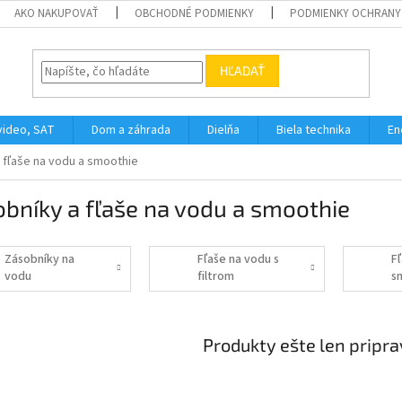
AKO NAKUPOVAŤ
OBCHODNÉ PODMIENKY
PODMIENKY OCHRANY
HĽADAŤ
video, SAT
Dom a záhrada
Dielňa
Biela technika
En
 fľaše na vodu a smoothie
bníky a fľaše na vodu a smoothie
Zásobníky na
Fľaše na vodu s
F
vodu
filtrom
s
Produkty ešte len pripr