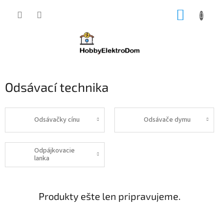
Prejsť
NÁKUP
na
obsah
KOŠÍK
Odsávací technika
Odsávačky cínu
Odsávače dymu
Odpájkovacie
lanka
Produkty ešte len pripravujeme.