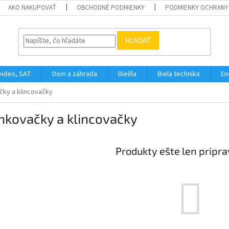
AKO NAKUPOVAŤ
OBCHODNÉ PODMIENKY
PODMIENKY OCHRANY
HĽADAŤ
video, SAT
Dom a záhrada
Dielňa
Biela technika
En
ky a klincovačky
nkovačky a klincovačky
Produkty ešte len pripr