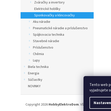
Zváračky a invertory
Elektrické hoblíky
Sponkovačky a klincovačky
Aku náradie
Pneumatické náradie a príslušenstvo
Spájkovacia technika
Stavebné náradie
Príslušenstvo
Chémia
Lupy
Biela technika
Energia
Súčiastky
Tento web p
NOVINKY
vyjadrujete s
Z
á
Nastaven
Copyright 2026
HobbyElektroDom
. Všetky práva vyhrad
p