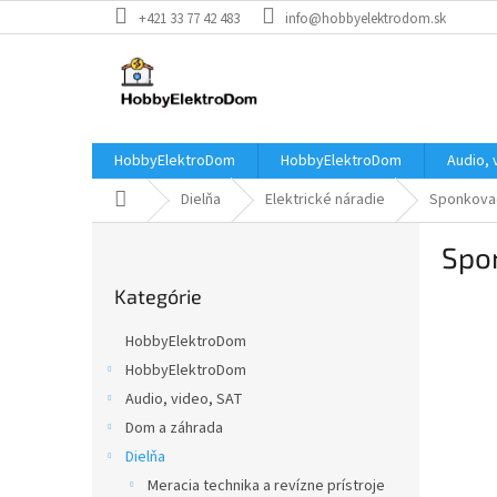
Prejsť
+421 33 77 42 483
info@hobbyelektrodom.sk
na
obsah
HobbyElektroDom
HobbyElektroDom
Audio, 
Domov
Dielňa
Elektrické náradie
Sponkovač
B
Spo
o
Preskočiť
č
Kategórie
kategórie
n
ý
HobbyElektroDom
p
HobbyElektroDom
a
Audio, video, SAT
n
e
Dom a záhrada
l
Dielňa
Meracia technika a revízne prístroje