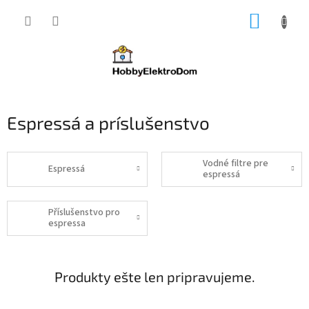
Prejsť
NÁKUP
na
obsah
KOŠÍK
Espressá a príslušenstvo
Vodné filtre pre
Espressá
espressá
Příslušenstvo pro
espressa
Produkty ešte len pripravujeme.