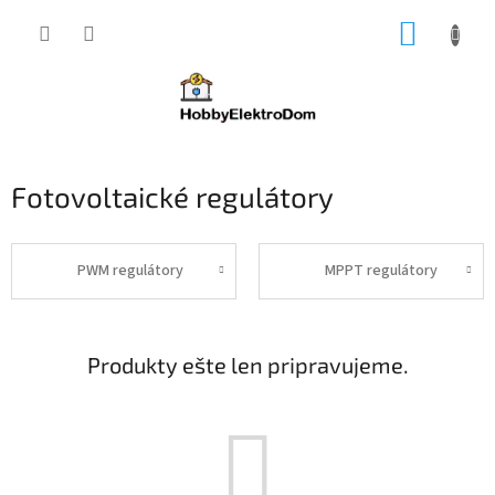
Prejsť
NÁKUP
na
obsah
KOŠÍK
Fotovoltaické regulátory
PWM regulátory
MPPT regulátory
Produkty ešte len pripravujeme.