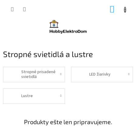
Prejsť
NÁKUP
na
obsah
KOŠÍK
Stropné svietidlá a lustre
Stropné prisadené
LED žiarivky
svietidlá
Lustre
Produkty ešte len pripravujeme.