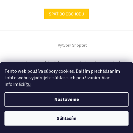
SPÄŤ DO OBCHODU
Z
á
Vytvoril Shoptet
p
ä
t
Copyright 2026
HobbyElektroDom
. Všetky práva vyhradené.
i
Tento web používa súbory cookies. Ďalším prechádzaním
e
tohto webu vyjadrujete súhlas s ich používaním. Viac
informácií
tu
.
Nastavenie
Súhlasím