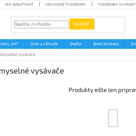
AKO NAKUPOVAŤ
OBCHODNÉ PODMIENKY
PODMIENKY OCHRANY
HĽADAŤ
video, SAT
Dom a záhrada
Dielňa
Biela technika
En
iemyselné vysávače
emyselné vysávače
Produkty ešte len pripr