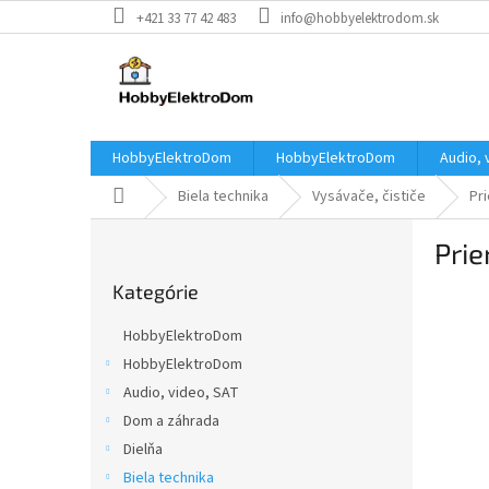
Prejsť
+421 33 77 42 483
info@hobbyelektrodom.sk
na
obsah
HobbyElektroDom
HobbyElektroDom
Audio, 
Domov
Biela technika
Vysávače, čističe
Pr
B
Pri
o
Preskočiť
č
Kategórie
kategórie
n
ý
HobbyElektroDom
p
HobbyElektroDom
a
Audio, video, SAT
n
e
Dom a záhrada
l
Dielňa
Biela technika