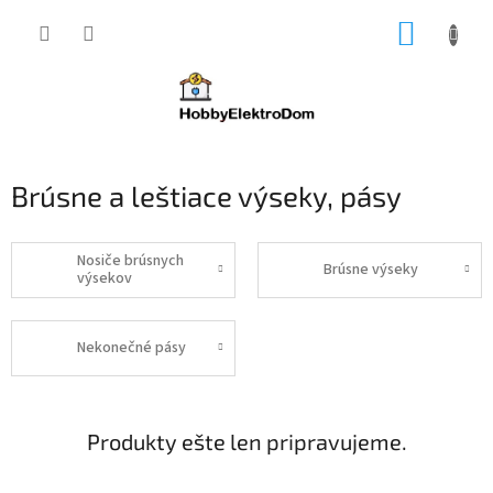
Prejsť
NÁKUP
na
obsah
KOŠÍK
Brúsne a leštiace výseky, pásy
Nosiče brúsnych
Brúsne výseky
výsekov
Nekonečné pásy
Produkty ešte len pripravujeme.