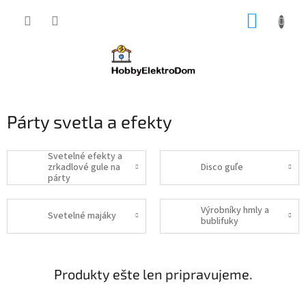
Prejsť
NÁKUP
na
obsah
KOŠÍK
Párty svetla a efekty
Svetelné efekty a
zrkadlové gule na
Disco guľe
párty
Výrobníky hmly a
Svetelné majáky
bublifuky
Produkty ešte len pripravujeme.