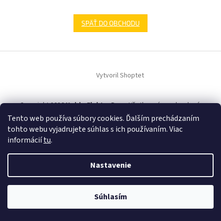
SPÄŤ DO OBCHODU
Z
á
Vytvoril Shoptet
p
ä
t
Copyright 2026
HobbyElektroDom
. Všetky práva vyhradené.
i
Tento web používa súbory cookies. Ďalším prechádzaním
e
tohto webu vyjadrujete súhlas s ich používaním. Viac
informácií
tu
.
Nastavenie
Súhlasím