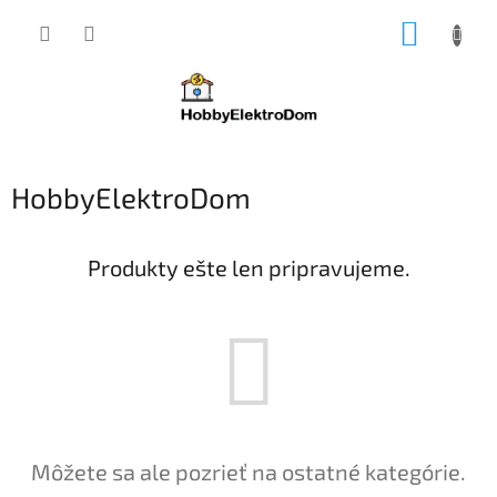
Prejsť
NÁKUP
na
obsah
KOŠÍK
HobbyElektroDom
Produkty ešte len pripravujeme.
Môžete sa ale pozrieť na ostatné kategórie.