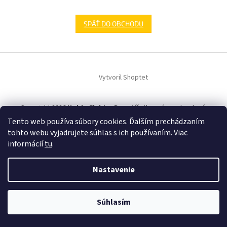
SPÄŤ DO OBCHODU
Z
á
Vytvoril Shoptet
p
ä
t
Copyright 2026
HobbyElektroDom
. Všetky práva vyhradené.
i
Tento web používa súbory cookies. Ďalším prechádzaním
e
tohto webu vyjadrujete súhlas s ich používaním. Viac
informácií
tu
.
Nastavenie
Súhlasím