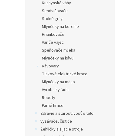
Kuchynské váhy
Sendvičovače
Stolné grily
Mlynčeky na korenie
Hriankovače
Variče vajec
Speňovače mlieka
Mlynčeky na kávu
Kávovary
Tlakové elektrické hrnce
Mlynčeky na mäso
Výrobníky ľadu
Roboty
Parné hrnce
Zdravie a starostlivosť o telo
Vysávače, čističe
Žehličky a šijacie stroje