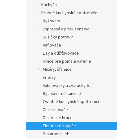
Kuchyňa
Drobné kuchynské spotrebiče
Ryžovary
Espressá a príslušenstvo
Sušičky potravín
Vaflovače
Lisy a odšťavovače
Hrnce pre pomalé varenie
Mixéry, šľahače
Fritézy
Vakuovačky a zváračky fólií
Rýchlovarné kanvice
Ostatné kuchynské spotrebiče
Zmrzlinovače
Zaváracie hrnce
Elektrické krájače
Pekárne chleba