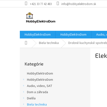
Prejsť
+421 33 77 42 483
info@hobbyelektrodom.sk
na
obsah
HobbyElektroDom
HobbyElektroDom
Audio, 
Domov
Biela technika
Drobné kuchynské spotreb
B
Elek
o
Preskočiť
č
Kategórie
kategórie
n
ý
HobbyElektroDom
p
HobbyElektroDom
a
Audio, video, SAT
n
e
Dom a záhrada
l
Dielňa
Biela technika