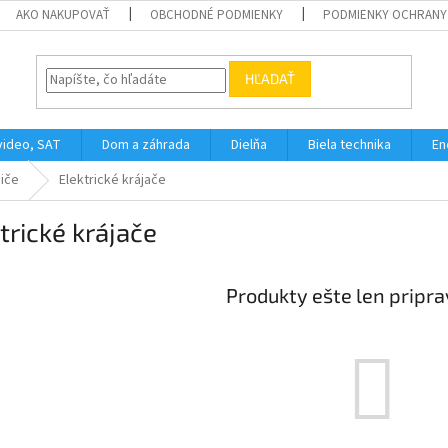
AKO NAKUPOVAŤ
OBCHODNÉ PODMIENKY
PODMIENKY OCHRANY
HĽADAŤ
video, SAT
Dom a záhrada
Dielňa
Biela technika
En
iče
Elektrické krájače
trické krájače
Produkty ešte len pripr