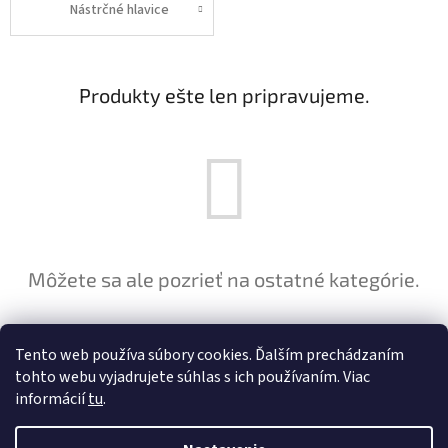
Nástrčné hlavice
Produkty ešte len pripravujeme.
Môžete sa ale pozrieť na ostatné kategórie.
SPÄŤ DO OBCHODU
Tento web používa súbory cookies. Ďalším prechádzaním
tohto webu vyjadrujete súhlas s ich používaním. Viac
informácií
tu
.
Z
á