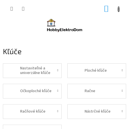
Prejsť
NÁKUP
na
obsah
KOŠÍK
Kľúče
Nastaviteľné a
Ploché kľúče
univerzálne kľúče
Očkoploché kľúče
Račne
Račňové kľúče
Nástrčné kľúče