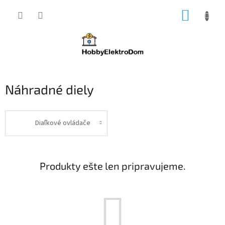
Prejsť
NÁKUP
na
obsah
KOŠÍK
Náhradné diely
Diaľkové ovládače
Produkty ešte len pripravujeme.