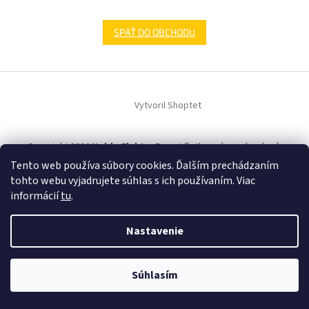
SPÄŤ DO OBCHODU
Z
á
Vytvoril Shoptet
p
ä
t
Copyright 2026
HobbyElektroDom
. Všetky práva vyhradené.
i
Tento web používa súbory cookies. Ďalším prechádzaním
e
tohto webu vyjadrujete súhlas s ich používaním. Viac
informácií
tu
.
Nastavenie
Súhlasím