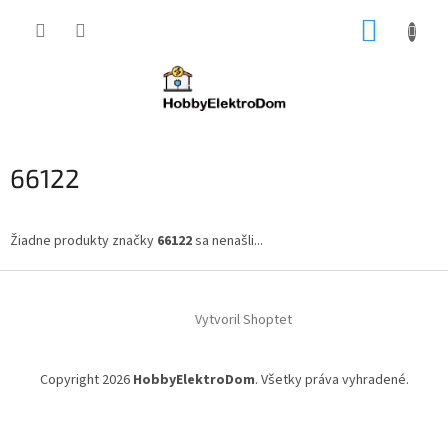
Prejsť
NÁKUP
na
obsah
KOŠÍK
66122
Žiadne produkty značky
66122
sa nenašli...
Z
á
Vytvoril Shoptet
p
ä
t
Copyright 2026
HobbyElektroDom
. Všetky práva vyhradené.
i
e