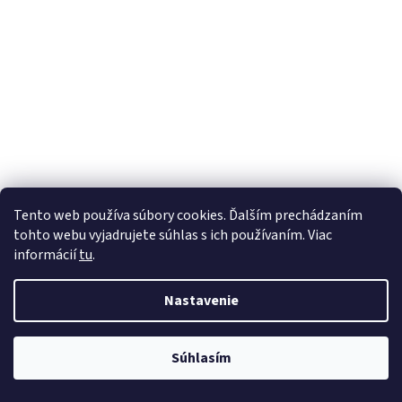
Tento web používa súbory cookies. Ďalším prechádzaním
tohto webu vyjadrujete súhlas s ich používaním. Viac
informácií
tu
.
Nastavenie
Súhlasím