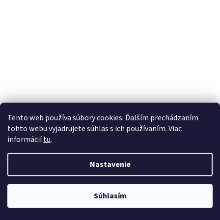
Tento web používa súbory cookies. Ďalším prechádzaním
tohto webu vyjadrujete súhlas s ich používaním. Viac
informácií
tu
.
Nastavenie
Súhlasím