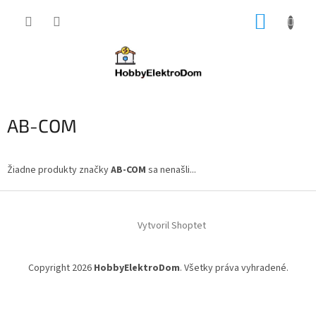
Prejsť
NÁKUP
na
obsah
KOŠÍK
AB-COM
Žiadne produkty značky
AB-COM
sa nenašli...
Z
á
Vytvoril Shoptet
p
ä
t
Copyright 2026
HobbyElektroDom
. Všetky práva vyhradené.
i
e