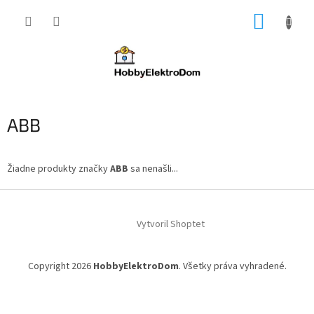
Prejsť
NÁKUP
na
obsah
KOŠÍK
ABB
Žiadne produkty značky
ABB
sa nenašli...
Z
á
Vytvoril Shoptet
p
ä
t
Copyright 2026
HobbyElektroDom
. Všetky práva vyhradené.
i
e