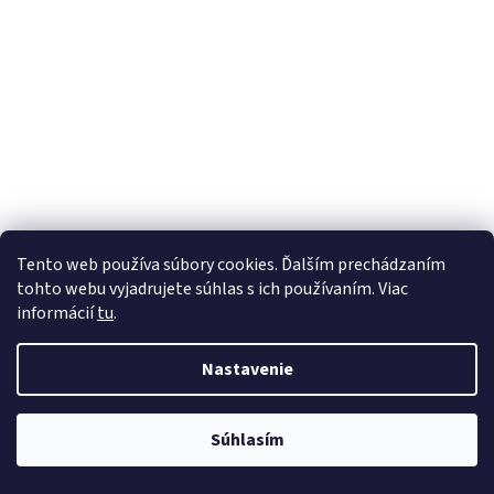
Tento web používa súbory cookies. Ďalším prechádzaním
tohto webu vyjadrujete súhlas s ich používaním. Viac
informácií
tu
.
Nastavenie
Súhlasím