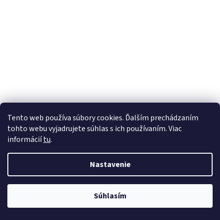
Tento web používa súbory cookies. Ďalším prechádzaním
tohto webu vyjadrujete súhlas s ich používaním. Viac
informácií
tu
.
Nastavenie
Súhlasím