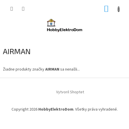
Prejsť
NÁKUP
na
obsah
KOŠÍK
AIRMAN
Žiadne produkty značky
AIRMAN
sa nenašli...
Z
á
Vytvoril Shoptet
p
ä
t
Copyright 2026
HobbyElektroDom
. Všetky práva vyhradené.
i
e