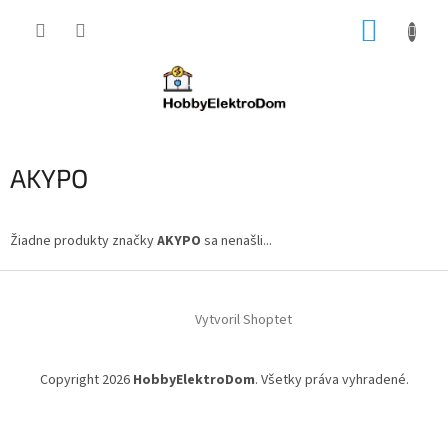
Prejsť
NÁKUP
na
obsah
KOŠÍK
AKYPO
Žiadne produkty značky
AKYPO
sa nenašli...
Z
á
Vytvoril Shoptet
p
ä
t
Copyright 2026
HobbyElektroDom
. Všetky práva vyhradené.
i
e