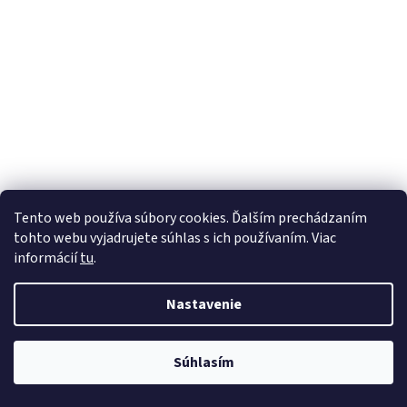
Tento web používa súbory cookies. Ďalším prechádzaním
tohto webu vyjadrujete súhlas s ich používaním. Viac
informácií
tu
.
Nastavenie
Súhlasím