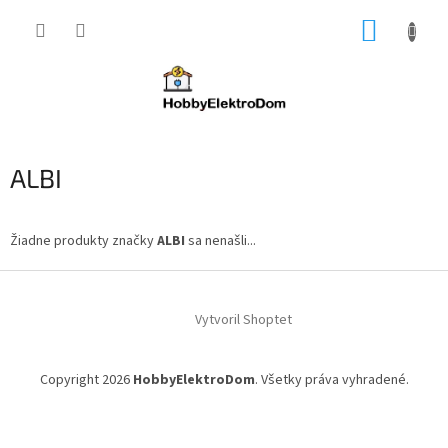
Prejsť
NÁKUP
na
obsah
KOŠÍK
ALBI
Žiadne produkty značky
ALBI
sa nenašli...
Z
á
Vytvoril Shoptet
p
ä
t
Copyright 2026
HobbyElektroDom
. Všetky práva vyhradené.
i
e