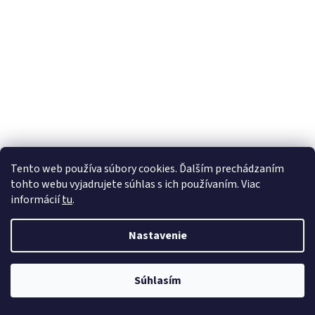
Tento web používa súbory cookies. Ďalším prechádzaním
tohto webu vyjadrujete súhlas s ich používaním. Viac
informácií
tu
.
Nastavenie
Súhlasím