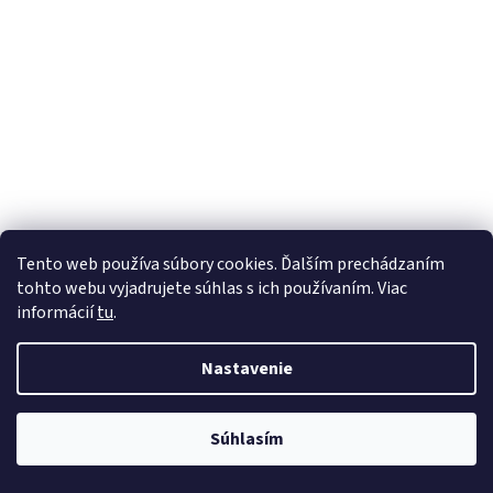
Tento web používa súbory cookies. Ďalším prechádzaním
tohto webu vyjadrujete súhlas s ich používaním. Viac
informácií
tu
.
Nastavenie
Súhlasím