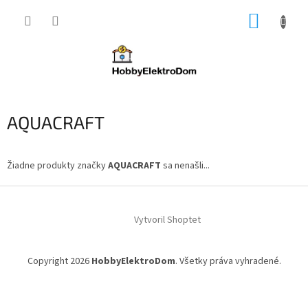
Prejsť
NÁKUP
na
obsah
KOŠÍK
AQUACRAFT
Žiadne produkty značky
AQUACRAFT
sa nenašli...
Z
á
Vytvoril Shoptet
p
ä
t
Copyright 2026
HobbyElektroDom
. Všetky práva vyhradené.
i
e