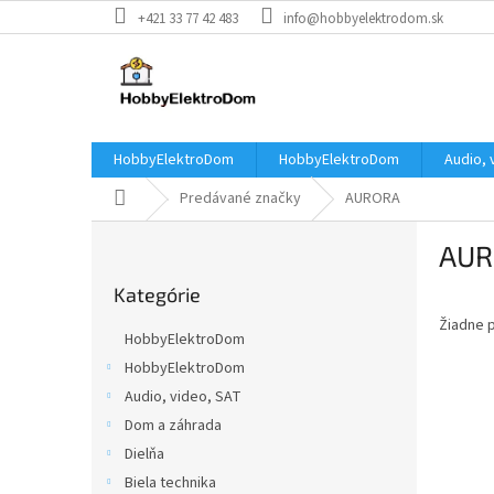
Prejsť
+421 33 77 42 483
info@hobbyelektrodom.sk
na
obsah
HobbyElektroDom
HobbyElektroDom
Audio, 
Domov
Predávané značky
AURORA
B
AUR
o
Preskočiť
č
Kategórie
kategórie
n
Žiadne 
ý
HobbyElektroDom
p
HobbyElektroDom
a
Audio, video, SAT
n
e
Dom a záhrada
l
Dielňa
Biela technika