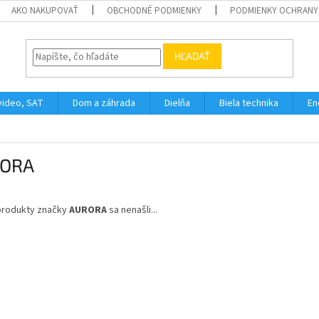
AKO NAKUPOVAŤ
OBCHODNÉ PODMIENKY
PODMIENKY OCHRANY
HĽADAŤ
video, SAT
Dom a záhrada
Dielňa
Biela technika
En
ORA
produkty značky
AURORA
sa nenašli...