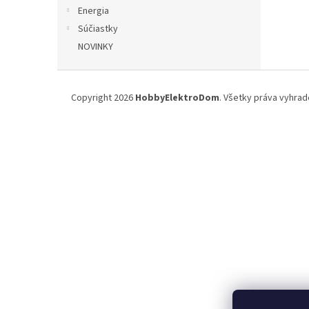
Energia
Súčiastky
NOVINKY
Z
á
Copyright 2026
HobbyElektroDom
. Všetky práva vyhrad
p
ä
t
i
e