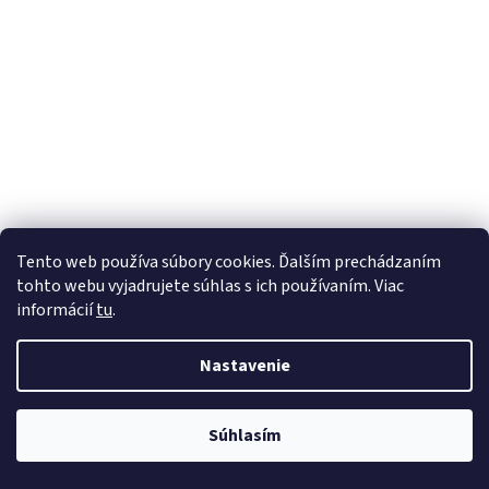
Tento web používa súbory cookies. Ďalším prechádzaním
tohto webu vyjadrujete súhlas s ich používaním. Viac
informácií
tu
.
Nastavenie
Súhlasím