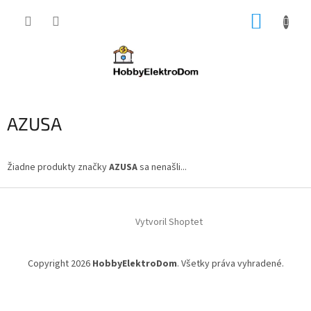
Prejsť
NÁKUP
na
obsah
KOŠÍK
AZUSA
Žiadne produkty značky
AZUSA
sa nenašli...
Z
á
Vytvoril Shoptet
p
ä
t
Copyright 2026
HobbyElektroDom
. Všetky práva vyhradené.
i
e