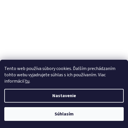
Tento web používa súbory cookies. Ďalším prechádzaním
tohto webu vyjadrujete súhlas s ich používaním. Viac
informácií
tu
.
Nastavenie
Súhlasím