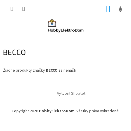
Prejsť
NÁKUP
na
obsah
KOŠÍK
BECCO
Žiadne produkty značky
BECCO
sa nenašli...
Z
á
Vytvoril Shoptet
p
ä
t
Copyright 2026
HobbyElektroDom
. Všetky práva vyhradené.
i
e