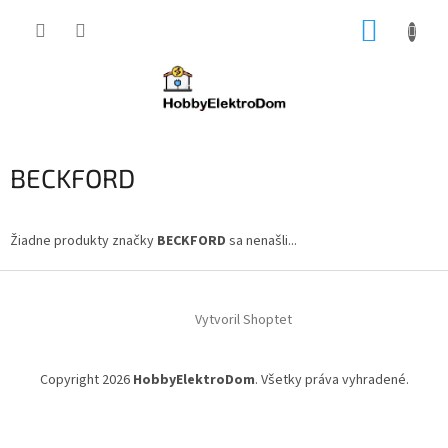
Prejsť
NÁKUP
na
obsah
KOŠÍK
BECKFORD
Žiadne produkty značky
BECKFORD
sa nenašli...
Z
á
Vytvoril Shoptet
p
ä
t
Copyright 2026
HobbyElektroDom
. Všetky práva vyhradené.
i
e