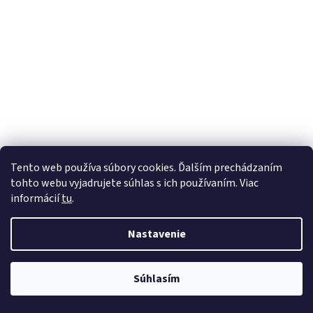
Tento web používa súbory cookies. Ďalším prechádzaním
tohto webu vyjadrujete súhlas s ich používaním. Viac
informácií
tu
.
Nastavenie
Súhlasím