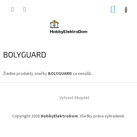
Prejsť
NÁKUP
na
obsah
KOŠÍK
BOLYGUARD
Žiadne produkty značky
BOLYGUARD
sa nenašli...
Z
á
Vytvoril Shoptet
p
ä
t
Copyright 2026
HobbyElektroDom
. Všetky práva vyhradené.
i
e