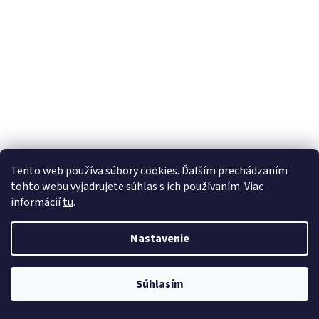
Tento web používa súbory cookies. Ďalším prechádzaním
tohto webu vyjadrujete súhlas s ich používaním. Viac
informácií
tu
.
Nastavenie
Súhlasím