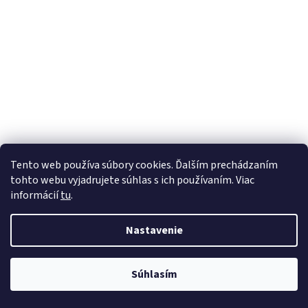
Tento web používa súbory cookies. Ďalším prechádzaním
tohto webu vyjadrujete súhlas s ich používaním. Viac
informácií
tu
.
Nastavenie
Súhlasím