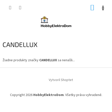
Prejsť
NÁKUP
na
obsah
KOŠÍK
CANDELLUX
Žiadne produkty značky
CANDELLUX
sa nenašli...
Z
á
Vytvoril Shoptet
p
ä
t
Copyright 2026
HobbyElektroDom
. Všetky práva vyhradené.
i
e