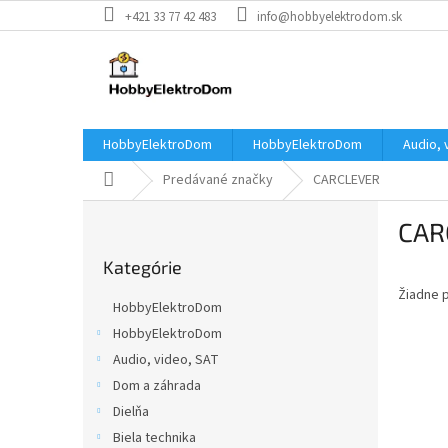
Prejsť
+421 33 77 42 483
info@hobbyelektrodom.sk
na
obsah
HobbyElektroDom
HobbyElektroDom
Audio, 
Domov
Predávané značky
CARCLEVER
B
CAR
o
Preskočiť
č
Kategórie
kategórie
n
Žiadne 
ý
HobbyElektroDom
p
HobbyElektroDom
a
Audio, video, SAT
n
e
Dom a záhrada
l
Dielňa
Biela technika