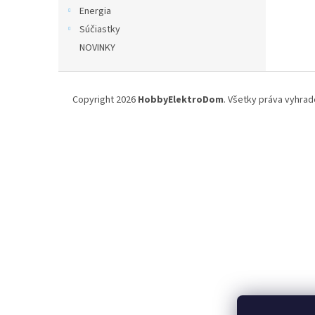
Energia
Súčiastky
NOVINKY
Z
á
Copyright 2026
HobbyElektroDom
. Všetky práva vyhrad
p
ä
t
i
e