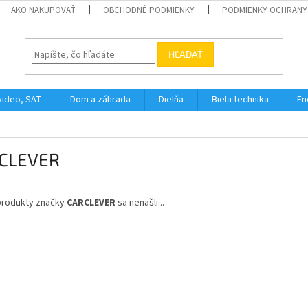
AKO NAKUPOVAŤ
OBCHODNÉ PODMIENKY
PODMIENKY OCHRANY
HĽADAŤ
video, SAT
Dom a záhrada
Dielňa
Biela technika
En
CLEVER
produkty značky
CARCLEVER
sa nenašli...