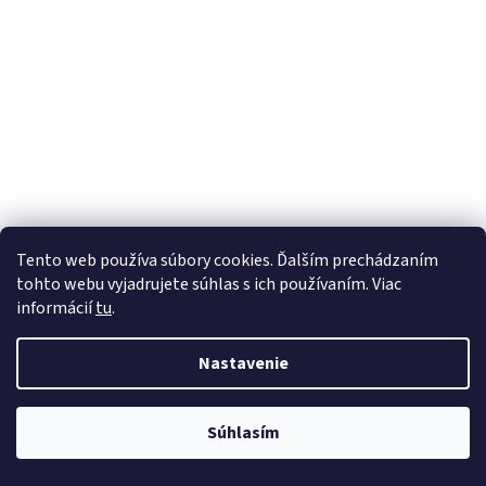
Tento web používa súbory cookies. Ďalším prechádzaním
tohto webu vyjadrujete súhlas s ich používaním. Viac
informácií
tu
.
Nastavenie
Súhlasím