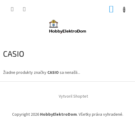
Prejsť
NÁKUP
na
obsah
KOŠÍK
CASIO
Žiadne produkty značky
CASIO
sa nenašli...
Z
á
Vytvoril Shoptet
p
ä
t
Copyright 2026
HobbyElektroDom
. Všetky práva vyhradené.
i
e