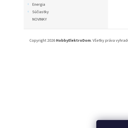
Energia
Súčiastky
NOVINKY
Z
á
Copyright 2026
HobbyElektroDom
. Všetky práva vyhrad
p
ä
t
i
e