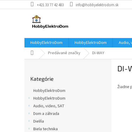
Prejsť
+421 33 77 42 483
info@hobbyelektrodom.sk
na
obsah
HobbyElektroDom
HobbyElektroDom
Audio, 
Domov
Predávané značky
DI-WAY
B
DI-
o
Preskočiť
č
Kategórie
kategórie
n
Žiadne 
ý
HobbyElektroDom
p
HobbyElektroDom
a
Audio, video, SAT
n
e
Dom a záhrada
l
Dielňa
Biela technika