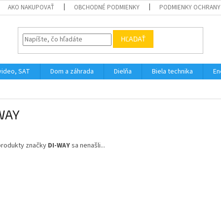
AKO NAKUPOVAŤ
OBCHODNÉ PODMIENKY
PODMIENKY OCHRANY
HĽADAŤ
video, SAT
Dom a záhrada
Dielňa
Biela technika
En
WAY
produkty značky
DI-WAY
sa nenašli...