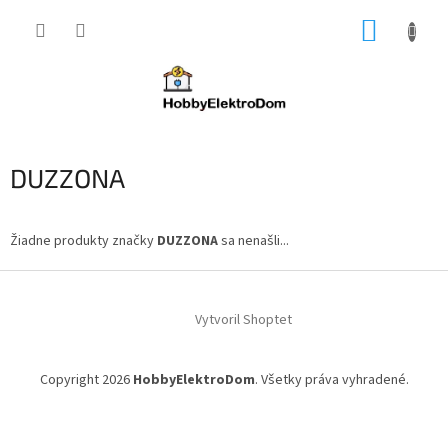
Prejsť
NÁKUP
na
obsah
KOŠÍK
DUZZONA
Žiadne produkty značky
DUZZONA
sa nenašli...
Z
á
Vytvoril Shoptet
p
ä
t
Copyright 2026
HobbyElektroDom
. Všetky práva vyhradené.
i
e