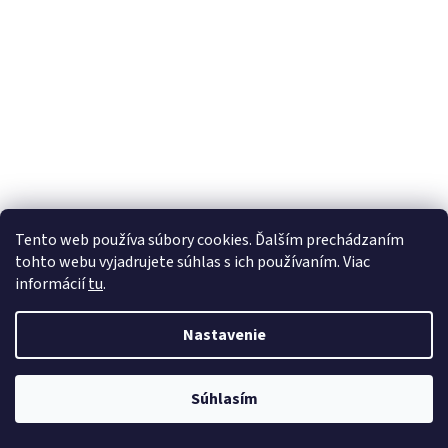
Tento web používa súbory cookies. Ďalším prechádzaním
tohto webu vyjadrujete súhlas s ich používaním. Viac
informácií
tu
.
Nastavenie
Súhlasím