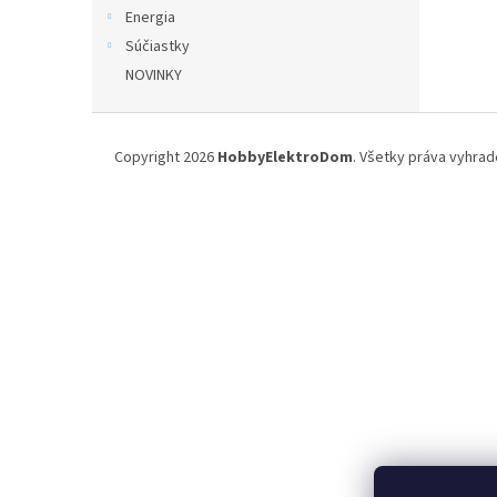
Energia
Súčiastky
NOVINKY
Z
á
Copyright 2026
HobbyElektroDom
. Všetky práva vyhrad
p
ä
t
i
e