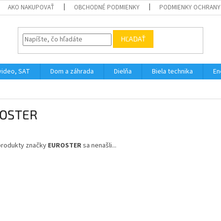
AKO NAKUPOVAŤ
OBCHODNÉ PODMIENKY
PODMIENKY OCHRANY
HĽADAŤ
video, SAT
Dom a záhrada
Dielňa
Biela technika
En
OSTER
produkty značky
EUROSTER
sa nenašli...