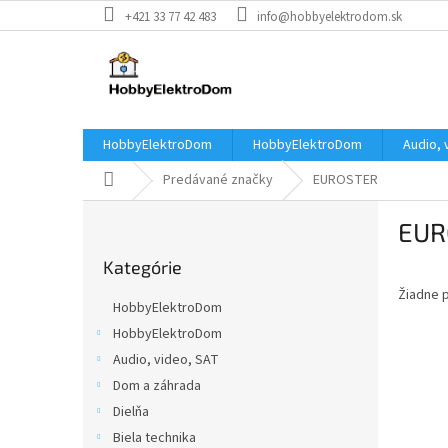
Prejsť
+421 33 77 42 483
info@hobbyelektrodom.sk
na
obsah
HobbyElektroDom
HobbyElektroDom
Audio, 
Domov
Predávané značky
EUROSTER
B
EUR
o
Preskočiť
č
Kategórie
kategórie
n
Žiadne 
ý
HobbyElektroDom
p
HobbyElektroDom
a
Audio, video, SAT
n
e
Dom a záhrada
l
Dielňa
Biela technika