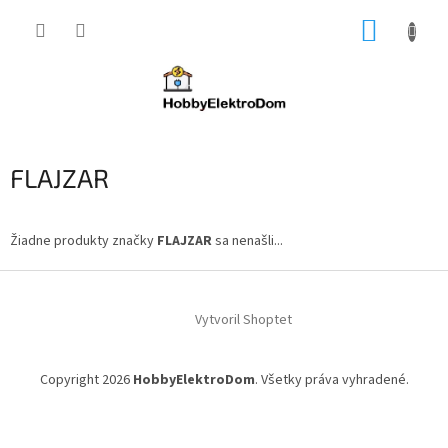
Prejsť
NÁKUP
na
obsah
KOŠÍK
FLAJZAR
Žiadne produkty značky
FLAJZAR
sa nenašli...
Z
á
Vytvoril Shoptet
p
ä
t
Copyright 2026
HobbyElektroDom
. Všetky práva vyhradené.
i
e