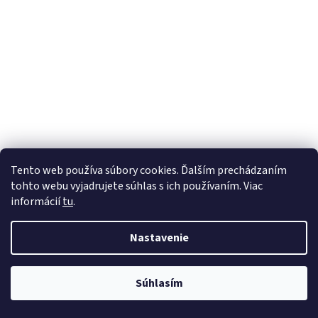
Tento web používa súbory cookies. Ďalším prechádzaním
tohto webu vyjadrujete súhlas s ich používaním. Viac
informácií
tu
.
Nastavenie
Súhlasím