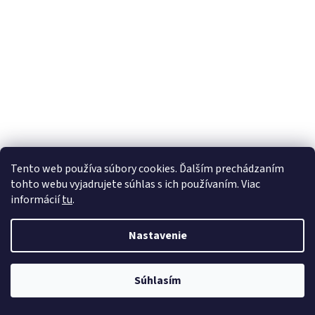
Tento web používa súbory cookies. Ďalším prechádzaním
tohto webu vyjadrujete súhlas s ich používaním. Viac
informácií
tu
.
Nastavenie
Súhlasím