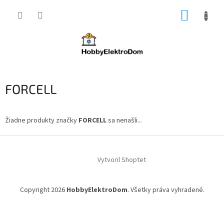
Prejsť
NÁKUP
na
obsah
KOŠÍK
FORCELL
Žiadne produkty značky
FORCELL
sa nenašli...
Z
á
Vytvoril Shoptet
p
ä
t
Copyright 2026
HobbyElektroDom
. Všetky práva vyhradené.
i
e