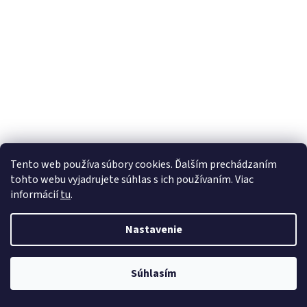
Tento web používa súbory cookies. Ďalším prechádzaním
tohto webu vyjadrujete súhlas s ich používaním. Viac
informácií
tu
.
Nastavenie
Súhlasím