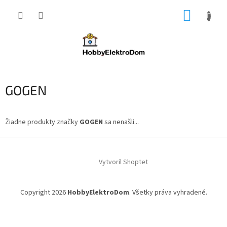
Prejsť
NÁKUP
na
obsah
KOŠÍK
GOGEN
Žiadne produkty značky
GOGEN
sa nenašli...
Z
á
Vytvoril Shoptet
p
ä
t
Copyright 2026
HobbyElektroDom
. Všetky práva vyhradené.
i
e