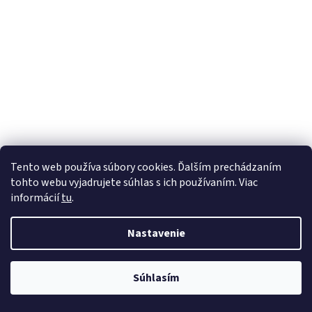
Tento web používa súbory cookies. Ďalším prechádzaním
tohto webu vyjadrujete súhlas s ich používaním. Viac
informácií
tu
.
Nastavenie
Súhlasím