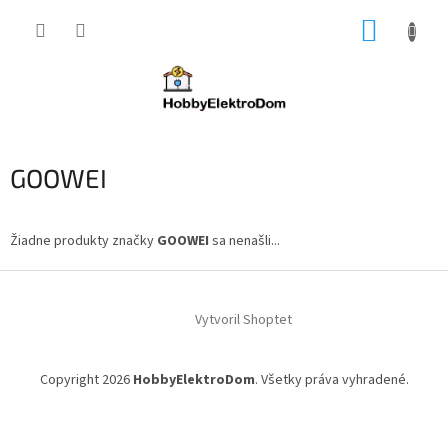
Prejsť
NÁKUP
na
obsah
KOŠÍK
GOOWEI
Žiadne produkty značky
GOOWEI
sa nenašli...
Z
á
Vytvoril Shoptet
p
ä
t
Copyright 2026
HobbyElektroDom
. Všetky práva vyhradené.
i
e