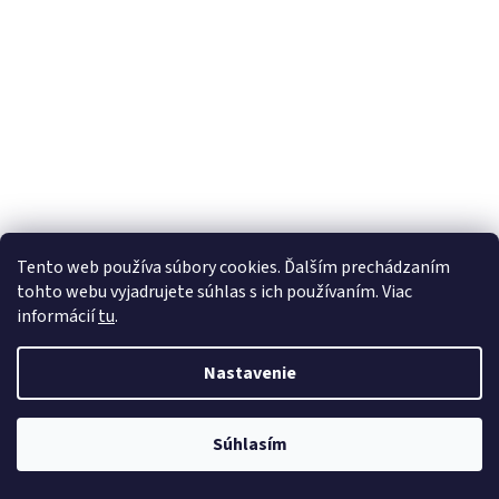
Tento web používa súbory cookies. Ďalším prechádzaním
tohto webu vyjadrujete súhlas s ich používaním. Viac
informácií
tu
.
Nastavenie
Súhlasím