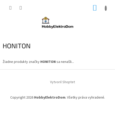
Prejsť
NÁKUP
na
obsah
KOŠÍK
HONITON
Žiadne produkty značky
HONITON
sa nenašli...
Z
á
Vytvoril Shoptet
p
ä
t
Copyright 2026
HobbyElektroDom
. Všetky práva vyhradené.
i
e