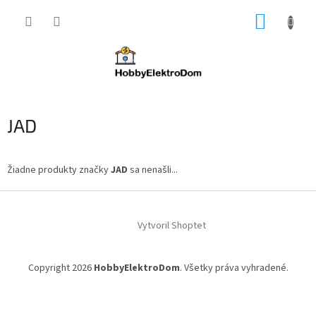
Prejsť
NÁKUP
na
obsah
KOŠÍK
JAD
Žiadne produkty značky
JAD
sa nenašli...
Z
á
Vytvoril Shoptet
p
ä
t
Copyright 2026
HobbyElektroDom
. Všetky práva vyhradené.
i
e