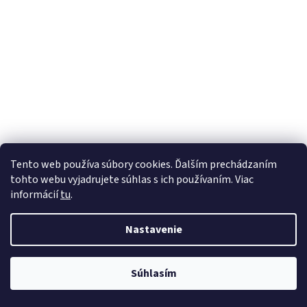
Tento web používa súbory cookies. Ďalším prechádzaním
tohto webu vyjadrujete súhlas s ich používaním. Viac
informácií
tu
.
Nastavenie
Súhlasím