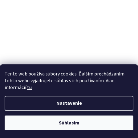
Tento web používa súbory cookies. Ďalším prechádzaním
tohto webu vyjadrujete súhlas s ich používaním. Viac
informácií
tu
.
Nastavenie
Súhlasím