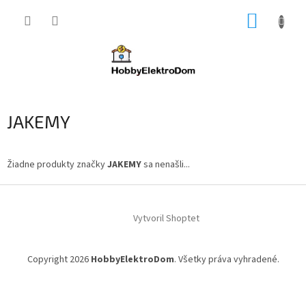
Prejsť
NÁKUP
na
obsah
KOŠÍK
JAKEMY
Žiadne produkty značky
JAKEMY
sa nenašli...
Z
á
Vytvoril Shoptet
p
ä
t
Copyright 2026
HobbyElektroDom
. Všetky práva vyhradené.
i
e